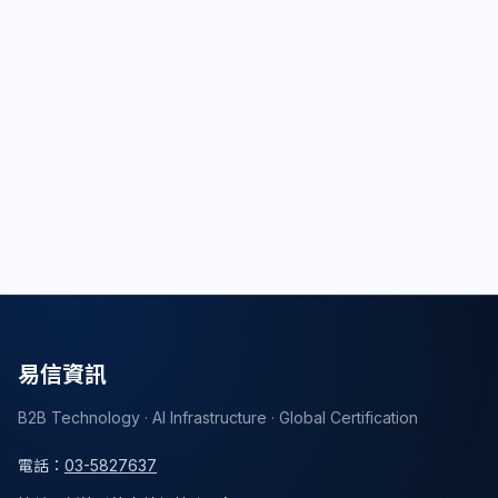
搜尋文章
易信資訊
B2B Technology · AI Infrastructure · Global Certification
電話
：
03-5827637