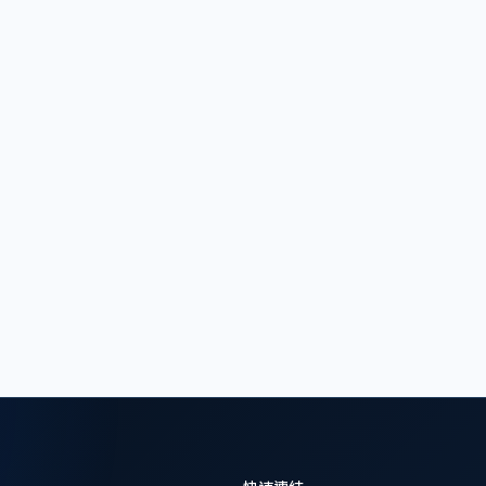
rdPress.com 是一個直接上手的平台。它提供了一系列的
相反，WordPress.org 需要一些技術知識，例如如何安裝
ss.com」和「WordPress.org」的差異後。可根據你的需求
站。