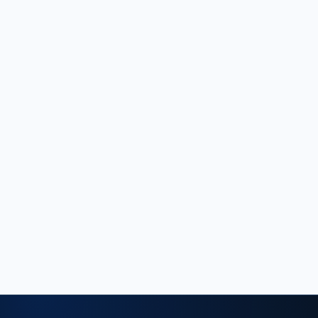
2023年7月6日，巴西 ANATEL 發布第 7971 號法
案，批准電信產品的 IPv6 協議符合性技術要求，實
施日期2024年1月8日起。行動裝置相關重點：適用
於使用 3G 和 4G 技術之產品，但不包括僅運用 2G
技術之產品；3G/4G 產品適用 3GPP TS 36.523-
1、ETSI TS 102 514 與 RFC 8200；僅 3G 產品需
符合 ETSI TS 102 514 和 RFC 8200。
轉證新聞
返回列表