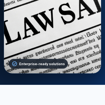
Enterprise-ready solutions
轉證新聞