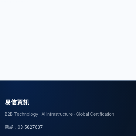
搜尋文章
易信資訊
B2B Technology · AI Infrastructure · Global Certification
電話
：
03-5827637