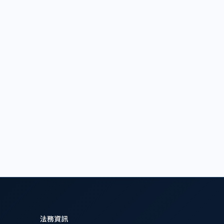
品，包括電信及資訊技術設
危險的產品。不論是在墨西哥
產品標準規定。對產品的品
簽發，由SECOFI，ANCE
商或出口商的墨西哥代表頒發
法務資訊