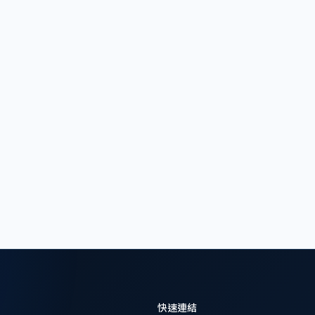
品是符合相關的NOM標準。NOM標誌適用於大部份產
備、家庭電氣用品、燈具和其他對健康及安全具有潛在
本地製造或是進口的產品，均須符合相關的NOM標準及
質、維護和可靠性負責。測試報告由SECOFI認可的實驗室
或NYCE審核，如果產品符合相關法規要求，就向製造
證書，產品才能打上NOM標誌。
立即諮詢
美洲地區
快速連結